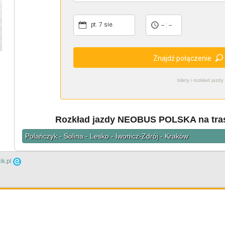
pt. 7 sie.
-- : --
Znajdź połączenie
bilety i rozkład ja
Rozkład jazdy NEOBUS POLSKA na tras
Polańczyk - Solina - Lesko - Iwonicz-Zdrój - Kraków
ik.pl