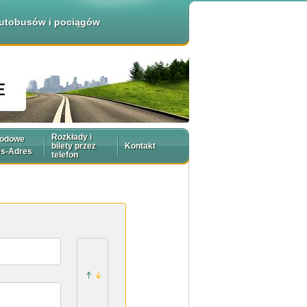
 autobusów i pociągów
Rozkłady i
rodowe
bilety przez
Kontakt
es-Adres
telefon