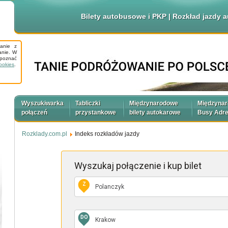
Bilety autobusowe i PKP | Rozkład jazdy
tanie z
anie. W
apoznać
ookies
.
Wyszukiwarka
Tabliczki
Międzynarodowe
Międzyna
połączeń
przystankowe
bilety autokarowe
Busy Adr
Rozklady.com.pl
Indeks rozkładów jazdy
Wyszukaj połączenie
i kup bilet
Z
DO