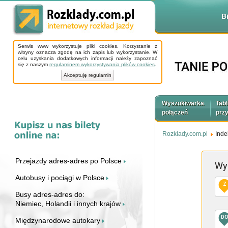
B
Serwis www wykorzystuje pliki cookies. Korzystanie z
witryny oznacza zgodę na ich zapis lub wykorzystanie. W
celu uzyskania dodatkowych informacji należy zapoznać
się z naszym
regulaminem wykorzystywania plików cookies
.
Akceptuję regulamin
Wyszukiwarka
Tabl
połączeń
prz
Rozklady.com.pl
Inde
Przejazdy adres-adres po Polsce
Wy
Autobusy i pociągi w Polsce
Z
Busy adres-adres do:
Niemiec, Holandii i innych krajów
D
Międzynarodowe autokary