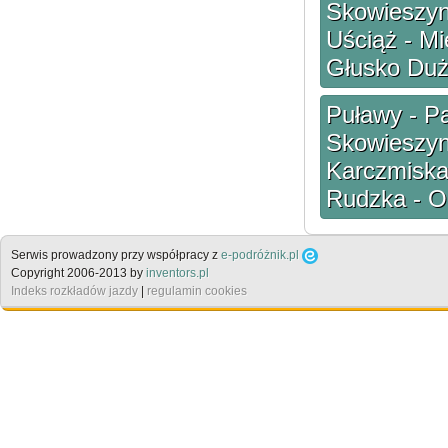
Skowieszyn
Uściąż - M
Głusko Duż
Puławy - Pa
Skowieszyn
Karczmiska
Rudzka - O
Serwis prowadzony przy współpracy z
e-podróżnik.pl
Copyright 2006-2013 by
inventors.pl
Indeks rozkładów jazdy
|
regulamin cookies