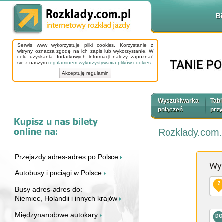
B
Serwis www wykorzystuje pliki cookies. Korzystanie z
witryny oznacza zgodę na ich zapis lub wykorzystanie. W
celu uzyskania dodatkowych informacji należy zapoznać
się z naszym
regulaminem wykorzystywania plików cookies
.
Akceptuję regulamin
Wyszukiwarka
Tabl
połączeń
prz
Rozklady.com.
Przejazdy adres-adres po Polsce
Wy
Autobusy i pociągi w Polsce
Z
Busy adres-adres do:
Niemiec, Holandii i innych krajów
Międzynarodowe autokary
D