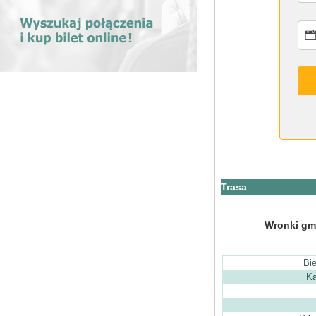
Trasa
Wronki gm
Bi
Ka