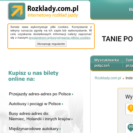
B
Serwis www wykorzystuje pliki cookies. Korzystanie z
witryny oznacza zgodę na ich zapis lub wykorzystanie. W
celu uzyskania dodatkowych informacji należy zapoznać
się z naszym
regulaminem wykorzystywania plików cookies
.
Akceptuję regulamin
Wyszukiwarka
Tabl
połączeń
prz
Rozklady.com.pl
Inde
Przejazdy adres-adres po Polsce
Wy
Autobusy i pociągi w Polsce
Z
Busy adres-adres do:
Niemiec, Holandii i innych krajów
D
Międzynarodowe autokary