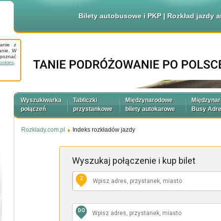
Bilety autobusowe i PKP | Rozkład jazdy
tanie z
anie. W
apoznać
ookies
.
Wyszukiwarka
Tabliczki
Międzynarodowe
Międzyna
połączeń
przystankowe
bilety autokarowe
Busy Adr
Rozklady.com.pl
Indeks rozkładów jazdy
Wyszukaj połączenie
i kup bilet
Z
DO