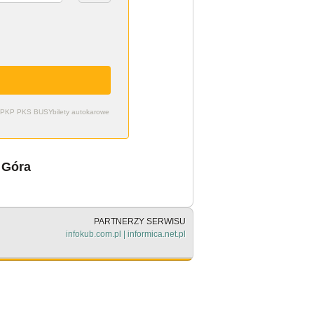
zdy PKP PKS BUSY
bilety autokarowe
 Góra
PARTNERZY SERWISU
infokub.com.pl
|
informica.net.pl