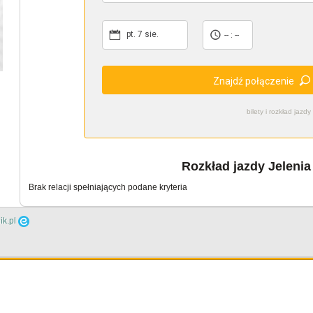
pt. 7 sie.
-- : --
Znajdź połączenie
bilety i rozkład ja
Rozkład jazdy Jelenia
Brak relacji spełniających podane kryteria
ik.pl