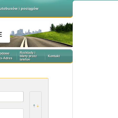
 autobusów i pociągów
Rozkłady i
rodowe
bilety przez
Kontakt
es-Adres
telefon