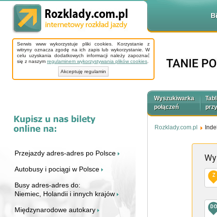
B
Serwis www wykorzystuje pliki cookies. Korzystanie z
witryny oznacza zgodę na ich zapis lub wykorzystanie. W
celu uzyskania dodatkowych informacji należy zapoznać
się z naszym
regulaminem wykorzystywania plików cookies
.
Akceptuję regulamin
Wyszukiwarka
Tabl
połączeń
prz
Rozklady.com.pl
Inde
Przejazdy adres-adres po Polsce
Wy
Autobusy i pociągi w Polsce
Z
Busy adres-adres do:
Niemiec, Holandii i innych krajów
D
Międzynarodowe autokary