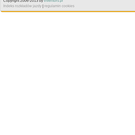
Copyright 2006-2013 by
inventors.pl
Indeks rozkładów jazdy
|
regulamin cookies