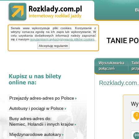
B
Serwis www wykorzystuje pliki cookies. Korzystanie z
witryny oznacza zgodę na ich zapis lub wykorzystanie. W
celu uzyskania dodatkowych informacji należy zapoznać
się z naszym
regulaminem wykorzystywania plików cookies
.
Akceptuję regulamin
Wyszukiwarka
Tabl
połączeń
prz
Rozklady.com.
Przejazdy adres-adres po Polsce
Wy
Autobusy i pociągi w Polsce
Z
Busy adres-adres do:
Niemiec, Holandii i innych krajów
Międzynarodowe autokary
D