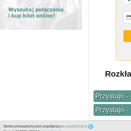
Rozkła
Przystajń 
Przystajń 
Serwis prowadzony przy współpracy z
e-podróżnik.pl