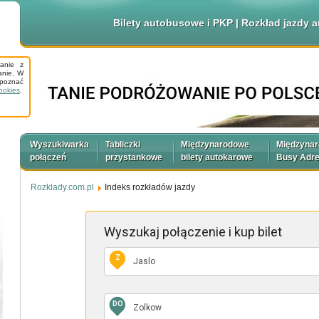
Bilety autobusowe i PKP | Rozkład jazdy
tanie z
anie. W
apoznać
ookies
.
Wyszukiwarka
Tabliczki
Międzynarodowe
Międzyna
połączeń
przystankowe
bilety autokarowe
Busy Adr
Rozklady.com.pl
Indeks rozkładów jazdy
Wyszukaj połączenie
i kup bilet
Z
DO