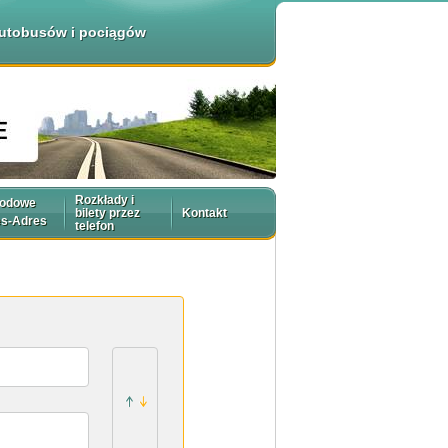
 autobusów i pociągów
Rozkłady i
rodowe
bilety przez
Kontakt
es-Adres
telefon