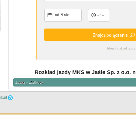
nd. 9 sie.
-- : --
Znajdź połączenie
bilety i rozkład ja
Rozkład jazdy MKS w Jaśle Sp. z o.o. n
Jasło - Żółków
ik.pl