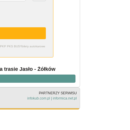
zdy PKP PKS BUSY
bilety autokarowe
a trasie Jasło - Żółków
PARTNERZY SERWISU
infokub.com.pl
|
informica.net.pl