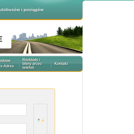
 autobusów i pociągów
Rozkłady i
rodowe
bilety przez
Kontakt
es-Adres
telefon