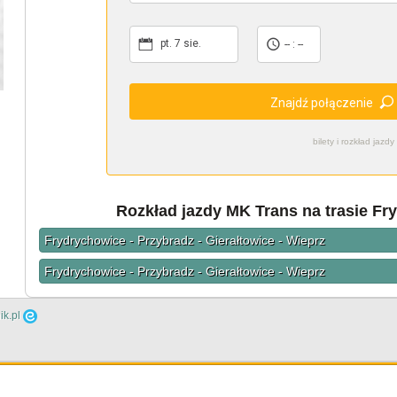
pt. 7 sie.
-- : --
Znajdź połączenie
bilety i rozkład ja
Rozkład jazdy MK Trans na trasie Fr
Frydrychowice - Przybradz - Gierałtowice - Wieprz
Frydrychowice - Przybradz - Gierałtowice - Wieprz
ik.pl