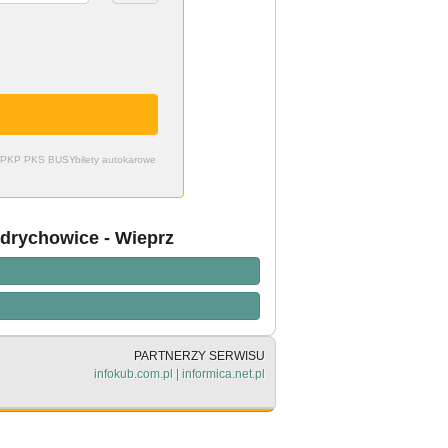
zdy PKP PKS BUSY
bilety autokarowe
ydrychowice - Wieprz
PARTNERZY SERWISU
infokub.com.pl
|
informica.net.pl