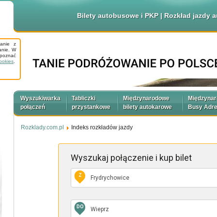
Bilety autobusowe i PKP | Rozkład jazdy
tanie z
anie. W
apoznać
ookies
.
Wyszukiwarka
Tabliczki
Międzynarodowe
Międzyna
połączeń
przystankowe
bilety autokarowe
Busy Adr
Rozklady.com.pl
Indeks rozkładów jazdy
Wyszukaj połączenie
i kup bilet
Z
DO