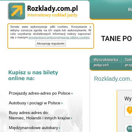
B
Serwis www wykorzystuje pliki cookies. Korzystanie z
witryny oznacza zgodę na ich zapis lub wykorzystanie. W
celu uzyskania dodatkowych informacji należy zapoznać
się z naszym
regulaminem wykorzystywania plików cookies
.
Akceptuję regulamin
Wyszukiwarka
Tabl
połączeń
prz
Rozklady.com.
Przejazdy adres-adres po Polsce
Wy
Autobusy i pociągi w Polsce
Z
Busy adres-adres do:
Niemiec, Holandii i innych krajów
Międzynarodowe autokary
D