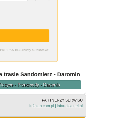
zdy PKP PKS BUSY
bilety autokarowe
a trasie Sandomierz - Daromin
ilczyce - Przezwody - Daromin
PARTNERZY SERWISU
infokub.com.pl
|
informica.net.pl