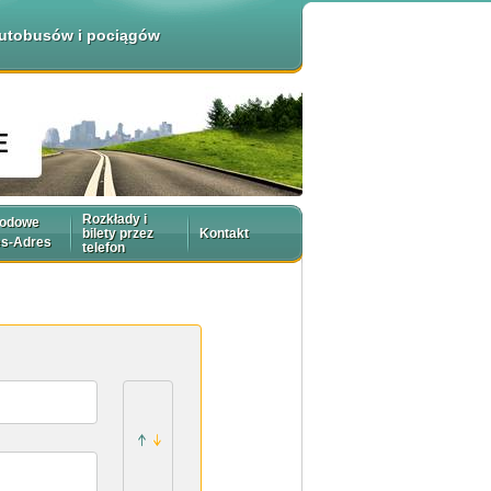
 autobusów i pociągów
Rozkłady i
rodowe
bilety przez
Kontakt
es-Adres
telefon