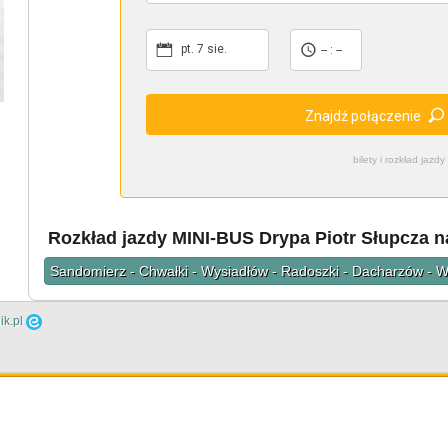
pt. 7 sie.
-- : --
Znajdź połączenie
bilety i rozkład ja
Rozkład jazdy MINI-BUS Drypa Piotr Słupcza n
Sandomierz - Chwałki - Wysiadłów - Radoszki - Dacharzów - W
ik.pl