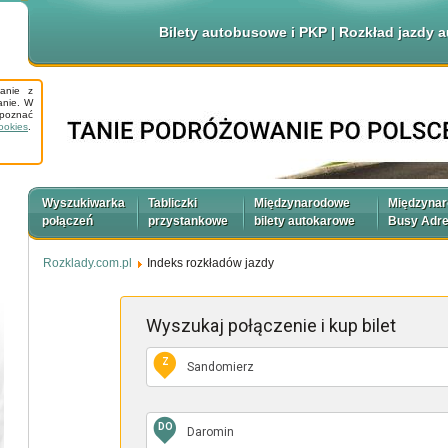
Bilety autobusowe i PKP | Rozkład jazdy
tanie z
anie. W
apoznać
ookies
.
Wyszukiwarka
Tabliczki
Międzynarodowe
Międzyna
połączeń
przystankowe
bilety autokarowe
Busy Adr
Rozklady.com.pl
Indeks rozkładów jazdy
Wyszukaj połączenie
i kup bilet
Z
DO