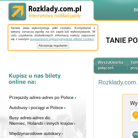
B
Serwis www wykorzystuje pliki cookies. Korzystanie z
witryny oznacza zgodę na ich zapis lub wykorzystanie. W
celu uzyskania dodatkowych informacji należy zapoznać
się z naszym
regulaminem wykorzystywania plików cookies
.
Akceptuję regulamin
Wyszukiwarka
Tabl
połączeń
prz
Rozklady.com.
Przejazdy adres-adres po Polsce
Wy
Autobusy i pociągi w Polsce
Z
Busy adres-adres do:
Niemiec, Holandii i innych krajów
Międzynarodowe autokary
D