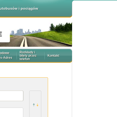
 autobusów i pociągów
Rozkłady i
rodowe
bilety przez
Kontakt
es-Adres
telefon