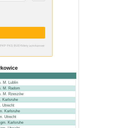
zdy PKP PKS BUSY
bilety autokarowe
łkowice
. M. Lublin
m. M. Radom
m. M. Rzeszów
. Karlsruhe
. Utrecht
. Karlsruhe
. Utrecht
gm. Karlsruhe