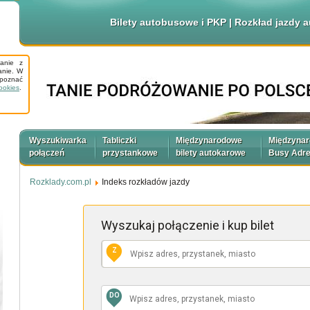
Bilety autobusowe i PKP | Rozkład jazdy
tanie z
anie. W
apoznać
ookies
.
Wyszukiwarka
Tabliczki
Międzynarodowe
Międzyna
połączeń
przystankowe
bilety autokarowe
Busy Adr
Rozklady.com.pl
Indeks rozkładów jazdy
Wyszukaj połączenie
i kup bilet
Z
DO