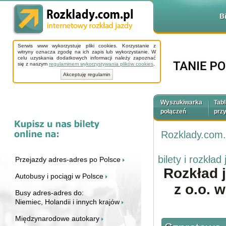
B
Serwis www wykorzystuje pliki cookies. Korzystanie z
witryny oznacza zgodę na ich zapis lub wykorzystanie. W
celu uzyskania dodatkowych informacji należy zapoznać
się z naszym
regulaminem wykorzystywania plików cookies
.
Akceptuję regulamin
Wyszukiwarka
Tabl
połączeń
prz
Rozklady.com.
bilety i rozkł
Przejazdy adres-adres po Polsce
Rozkład 
Autobusy i pociągi w Polsce
z o.o. 
Busy adres-adres do:
Niemiec, Holandii i innych krajów
Międzynarodowe autokary