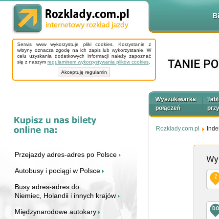
B
Serwis www wykorzystuje pliki cookies. Korzystanie z
witryny oznacza zgodę na ich zapis lub wykorzystanie. W
celu uzyskania dodatkowych informacji należy zapoznać
się z naszym
regulaminem wykorzystywania plików cookies
.
Akceptuję regulamin
Wyszukiwarka
Tabl
połączeń
prz
Rozklady.com.pl
Inde
Przejazdy adres-adres po Polsce
Wy
Autobusy i pociągi w Polsce
Z
Busy adres-adres do:
Niemiec, Holandii i innych krajów
D
Międzynarodowe autokary