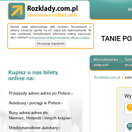
B
Serwis www wykorzystuje pliki cookies. Korzystanie z
witryny oznacza zgodę na ich zapis lub wykorzystanie. W
celu uzyskania dodatkowych informacji należy zapoznać
się z naszym
regulaminem wykorzystywania plików cookies
.
Akceptuję regulamin
Wyszukiwarka
Tabl
połączeń
prz
Rozklady.com.pl
Inde
Przejazdy adres-adres po Polsce
Wy
Autobusy i pociągi w Polsce
Z
Busy adres-adres do:
Niemiec, Holandii i innych krajów
D
Międzynarodowe autokary