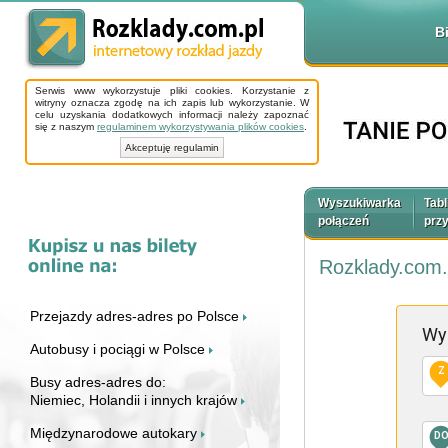
B
Serwis www wykorzystuje pliki cookies. Korzystanie z
witryny oznacza zgodę na ich zapis lub wykorzystanie. W
celu uzyskania dodatkowych informacji należy zapoznać
się z naszym
regulaminem wykorzystywania plików cookies
.
Akceptuję regulamin
Wyszukiwarka
Tabl
połączeń
prz
Rozklady.com.
Przejazdy adres-adres po Polsce
Wy
Autobusy i pociągi w Polsce
Z
Busy adres-adres do:
Niemiec, Holandii i innych krajów
Międzynarodowe autokary
D