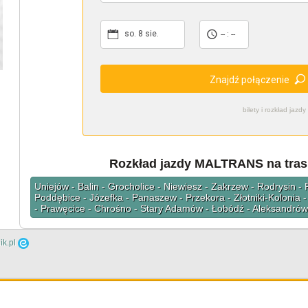
so. 8 sie.
-- : --
Znajdź połączenie
bilety i rozkład ja
Rozkład jazdy MALTRANS na trasi
Uniejów - Balin - Grocholice - Niewiesz - Zakrzew - Rodrysin -
Poddębice - Józefka - Panaszew - Przekora - Złotniki-Kolonia -
- Prawęcice - Chrośno - Stary Adamów - Łobódź - Aleksandrów
ik.pl