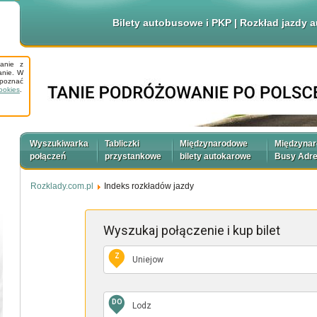
Bilety autobusowe i PKP | Rozkład jazdy
tanie z
anie. W
apoznać
ookies
.
Wyszukiwarka
Tabliczki
Międzynarodowe
Międzyna
połączeń
przystankowe
bilety autokarowe
Busy Adr
Rozklady.com.pl
Indeks rozkładów jazdy
Wyszukaj połączenie
i kup bilet
Z
DO