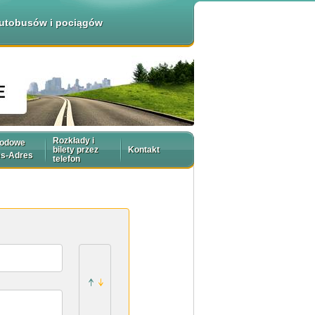
 autobusów i pociągów
Rozkłady i
rodowe
bilety przez
Kontakt
es-Adres
telefon