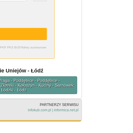
zdy PKP PKS BUSY
bilety autokarowe
e Uniejów - Łódź
 Praga - Poddębice - Poddębice -
 Złotniki - Kołoszyn - Kuciny - Sarnówek
 Łódzki - Łódź
PARTNERZY SERWISU
infokub.com.pl
|
informica.net.pl