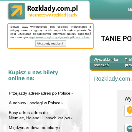
B
Serwis www wykorzystuje pliki cookies. Korzystanie z
witryny oznacza zgodę na ich zapis lub wykorzystanie. W
celu uzyskania dodatkowych informacji należy zapoznać
się z naszym
regulaminem wykorzystywania plików cookies
.
Akceptuję regulamin
Wyszukiwarka
Tabl
połączeń
prz
Rozklady.com.
Przejazdy adres-adres po Polsce
Wy
Autobusy i pociągi w Polsce
Z
Busy adres-adres do:
Niemiec, Holandii i innych krajów
Międzynarodowe autokary
D