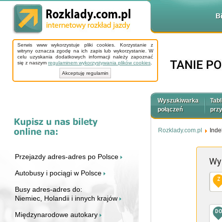
B
Serwis www wykorzystuje pliki cookies. Korzystanie z
witryny oznacza zgodę na ich zapis lub wykorzystanie. W
celu uzyskania dodatkowych informacji należy zapoznać
się z naszym
regulaminem wykorzystywania plików cookies
.
Akceptuję regulamin
Wyszukiwarka
Tabl
połączeń
prz
Rozklady.com.pl
Inde
Przejazdy adres-adres po Polsce
Wy
Autobusy i pociągi w Polsce
Z
Busy adres-adres do:
Niemiec, Holandii i innych krajów
D
Międzynarodowe autokary