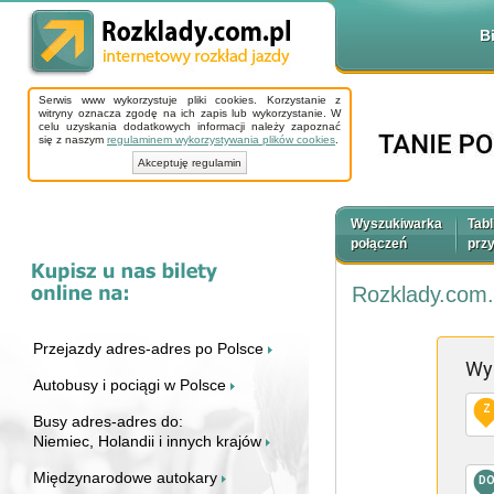
B
Serwis www wykorzystuje pliki cookies. Korzystanie z
witryny oznacza zgodę na ich zapis lub wykorzystanie. W
celu uzyskania dodatkowych informacji należy zapoznać
się z naszym
regulaminem wykorzystywania plików cookies
.
Akceptuję regulamin
Wyszukiwarka
Tabl
połączeń
prz
Rozklady.com.
Przejazdy adres-adres po Polsce
Wy
Autobusy i pociągi w Polsce
Z
Busy adres-adres do:
Niemiec, Holandii i innych krajów
Międzynarodowe autokary
D