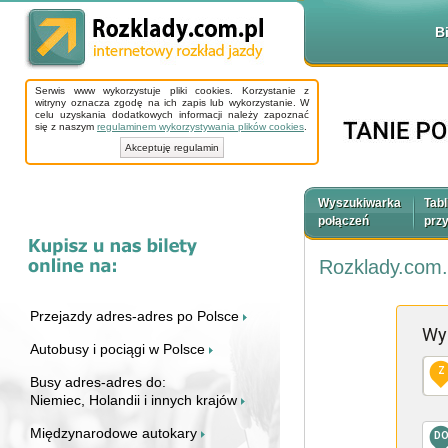
B
Serwis www wykorzystuje pliki cookies. Korzystanie z
witryny oznacza zgodę na ich zapis lub wykorzystanie. W
celu uzyskania dodatkowych informacji należy zapoznać
się z naszym
regulaminem wykorzystywania plików cookies
.
Akceptuję regulamin
Wyszukiwarka
Tabl
połączeń
prz
Rozklady.com.
Przejazdy adres-adres po Polsce
Wy
Autobusy i pociągi w Polsce
Z
Busy adres-adres do:
Niemiec, Holandii i innych krajów
Międzynarodowe autokary
D