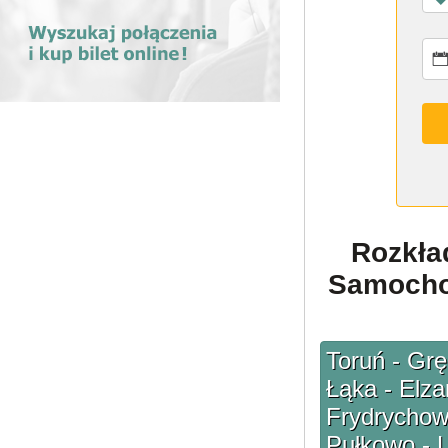
Rozkła
Samochod
Toruń - Gr
Łąka - Elz
Frydrychowo
Pułkowo - L