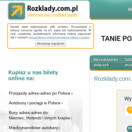
B
Serwis www wykorzystuje pliki cookies. Korzystanie z
witryny oznacza zgodę na ich zapis lub wykorzystanie. W
celu uzyskania dodatkowych informacji należy zapoznać
się z naszym
regulaminem wykorzystywania plików cookies
.
Akceptuję regulamin
Wyszukiwarka
Tabl
połączeń
prz
Rozklady.com.
Przejazdy adres-adres po Polsce
Wy
Autobusy i pociągi w Polsce
Z
Busy adres-adres do:
Niemiec, Holandii i innych krajów
Międzynarodowe autokary
D