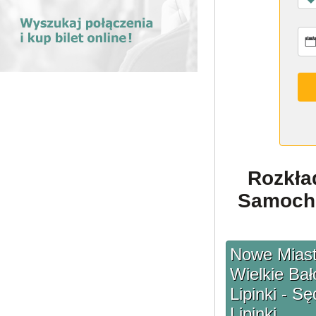
Rozkła
Samocho
Nowe Miasto
Wielkie Bał
Lipinki - Sę
Lipinki