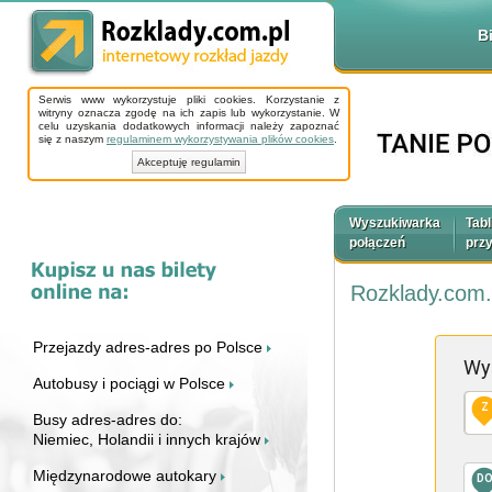
B
Serwis www wykorzystuje pliki cookies. Korzystanie z
witryny oznacza zgodę na ich zapis lub wykorzystanie. W
celu uzyskania dodatkowych informacji należy zapoznać
się z naszym
regulaminem wykorzystywania plików cookies
.
Akceptuję regulamin
Wyszukiwarka
Tabl
połączeń
prz
Rozklady.com.
Przejazdy adres-adres po Polsce
Wy
Autobusy i pociągi w Polsce
Z
Busy adres-adres do:
Niemiec, Holandii i innych krajów
Międzynarodowe autokary
D