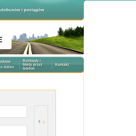
 autobusów i pociągów
Rozkłady i
rodowe
bilety przez
Kontakt
es-Adres
telefon