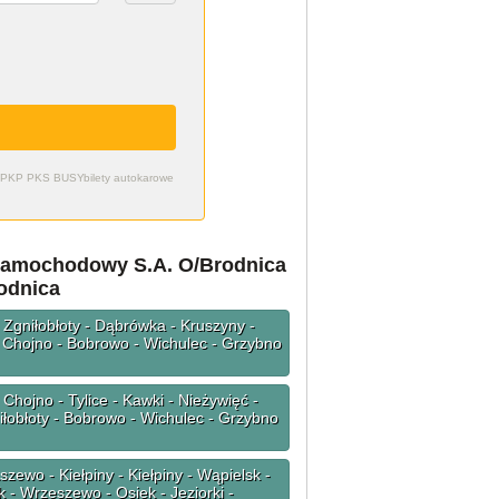
zdy PKP PKS BUSY
bilety autokarowe
Samochodowy S.A. O/Brodnica
rodnica
 Zgniłobłoty - Dąbrówka - Kruszyny -
- Chojno - Bobrowo - Wichulec - Grzybno
Chojno - Tylice - Kawki - Nieżywięć -
łobłoty - Bobrowo - Wichulec - Grzybno
ewo - Kiełpiny - Kiełpiny - Wąpielsk -
 - Wrzeszewo - Osiek - Jeziorki -