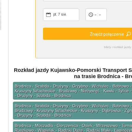
pt. 7 sie.
-- : --
Znajdź połączenie
bilety i rozkład ja
Rozkład jazdy Kujawsko-Pomorski Transport 
na trasie Brodnica - B
Brodnica - Szabda - Drużyny - Grzybno - Wichulec - Bobrowo -
Kruszyny Szlacheckie - Brudzawy - Nieżywięć - Kawki - Tylice 
- Drużyny - Szabda - Brodnica
Brodnica - Szabda - Drużyny - Grzybno - Wichulec - Bobrowo - 
Brudzawy - Kruszyny Szlacheckie - Kruszyny - Dąbrówka - Zgni
- Drużyny - Szabda - Brodnica
Brodnica - Moczadła - Gorczenica - Osiek - Wrzeszewo - Tomasz
Ruszkowo - Wąpielsk - Radziki Duże - Radziki Małe - Łapinóżek