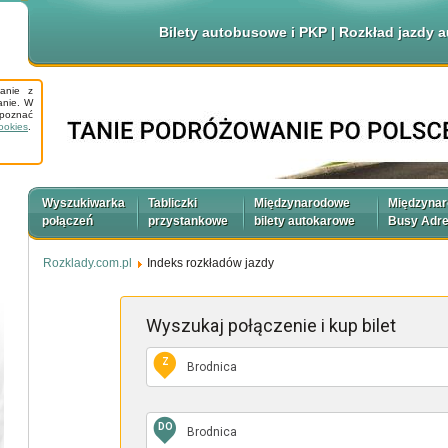
Bilety autobusowe i PKP | Rozkład jazdy
tanie z
anie. W
apoznać
ookies
.
Wyszukiwarka
Tabliczki
Międzynarodowe
Międzyna
połączeń
przystankowe
bilety autokarowe
Busy Adr
Rozklady.com.pl
Indeks rozkładów jazdy
Wyszukaj połączenie
i kup bilet
Z
DO