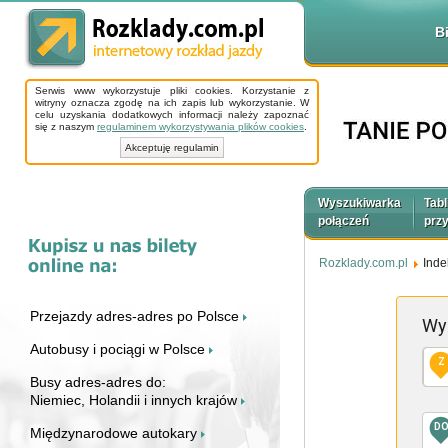
B
Serwis www wykorzystuje pliki cookies. Korzystanie z
witryny oznacza zgodę na ich zapis lub wykorzystanie. W
celu uzyskania dodatkowych informacji należy zapoznać
się z naszym
regulaminem wykorzystywania plików cookies
.
Akceptuję regulamin
Wyszukiwarka
Tabl
połączeń
prz
Rozklady.com.pl
Inde
Przejazdy adres-adres po Polsce
Wy
Autobusy i pociągi w Polsce
Z
Busy adres-adres do:
Niemiec, Holandii i innych krajów
D
Międzynarodowe autokary