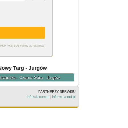
zdy PKP PKS BUSY
bilety autokarowe
Nowy Targ - Jurgów
atrzańska - Czarna Góra - Jurgów
PARTNERZY SERWISU
infokub.com.pl
|
informica.net.pl