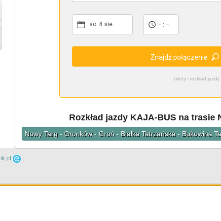
so. 8 sie.
-- : --
Znajdź połączenie
bilety i rozkład ja
Rozkład jazdy KAJA-BUS na trasie 
Nowy Targ - Gronków - Groń - Białka Tatrzańska - Bukowina T
ik.pl