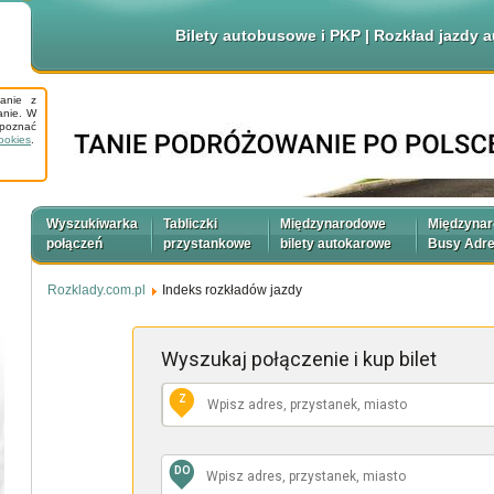
Bilety autobusowe i PKP | Rozkład jazdy
tanie z
anie. W
apoznać
ookies
.
Wyszukiwarka
Tabliczki
Międzynarodowe
Międzyna
połączeń
przystankowe
bilety autokarowe
Busy Adr
Rozklady.com.pl
Indeks rozkładów jazdy
Wyszukaj połączenie
i kup bilet
Z
DO