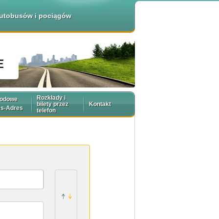
 autobusów i pociągów
Rozkłady i
rodowe
bilety przez
Kontakt
es-Adres
telefon