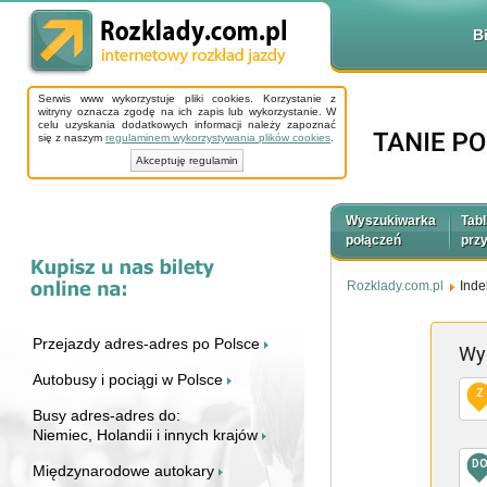
B
Serwis www wykorzystuje pliki cookies. Korzystanie z
witryny oznacza zgodę na ich zapis lub wykorzystanie. W
celu uzyskania dodatkowych informacji należy zapoznać
się z naszym
regulaminem wykorzystywania plików cookies
.
Akceptuję regulamin
Wyszukiwarka
Tabl
połączeń
prz
Rozklady.com.pl
Inde
Przejazdy adres-adres po Polsce
Wy
Autobusy i pociągi w Polsce
Z
Busy adres-adres do:
Niemiec, Holandii i innych krajów
D
Międzynarodowe autokary