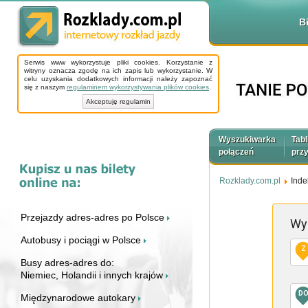
B
Serwis www wykorzystuje pliki cookies. Korzystanie z
witryny oznacza zgodę na ich zapis lub wykorzystanie. W
celu uzyskania dodatkowych informacji należy zapoznać
się z naszym
regulaminem wykorzystywania plików cookies
.
Akceptuję regulamin
Wyszukiwarka
Tabl
połączeń
prz
Rozklady.com.pl
Inde
Przejazdy adres-adres po Polsce
Wy
Autobusy i pociągi w Polsce
Z
Busy adres-adres do:
Niemiec, Holandii i innych krajów
D
Międzynarodowe autokary