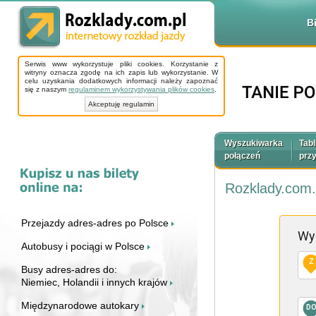
B
Serwis www wykorzystuje pliki cookies. Korzystanie z
witryny oznacza zgodę na ich zapis lub wykorzystanie. W
celu uzyskania dodatkowych informacji należy zapoznać
się z naszym
regulaminem wykorzystywania plików cookies
.
Akceptuję regulamin
Wyszukiwarka
Tabl
połączeń
prz
Rozklady.com.
Przejazdy adres-adres po Polsce
Wy
Autobusy i pociągi w Polsce
Z
Busy adres-adres do:
Niemiec, Holandii i innych krajów
Międzynarodowe autokary
D