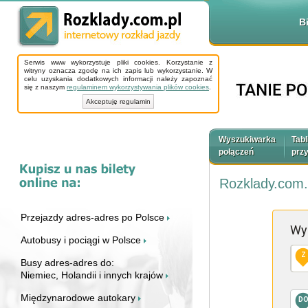
B
Serwis www wykorzystuje pliki cookies. Korzystanie z
witryny oznacza zgodę na ich zapis lub wykorzystanie. W
celu uzyskania dodatkowych informacji należy zapoznać
się z naszym
regulaminem wykorzystywania plików cookies
.
Akceptuję regulamin
Wyszukiwarka
Tabl
połączeń
prz
Rozklady.com.
Przejazdy adres-adres po Polsce
Wy
Autobusy i pociągi w Polsce
Z
Busy adres-adres do:
Niemiec, Holandii i innych krajów
Międzynarodowe autokary
D