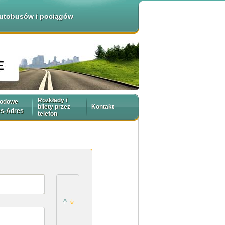
 autobusów i pociągów
Rozkłady i
rodowe
bilety przez
Kontakt
es-Adres
telefon