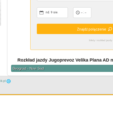
nd. 9 sie.
-- : --
Znajdź połączenie
bilety i rozkład ja
Rozkład jazdy Jugoprevoz Velika Plana AD n
Beograd - Novi Sad
ik.pl