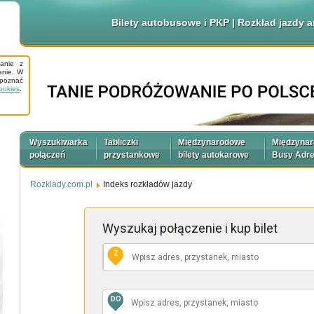
Bilety autobusowe i PKP | Rozkład jazdy
tanie z
anie. W
apoznać
ookies
.
Wyszukiwarka
Tabliczki
Międzynarodowe
Międzyna
połączeń
przystankowe
bilety autokarowe
Busy Adr
Rozklady.com.pl
Indeks rozkładów jazdy
Wyszukaj połączenie
i kup bilet
Z
DO