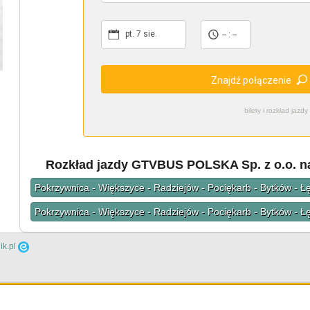
pt. 7 sie.
-- : --
Znajdź połączenie
bilety i rozkład ja
Rozkład jazdy GTVBUS POLSKA Sp. z o.o. na
Pokrzywnica - Większyce - Radziejów - Pociękarb - Bytków - Ł
Pokrzywnica - Większyce - Radziejów - Pociękarb - Bytków - Ł
ik.pl