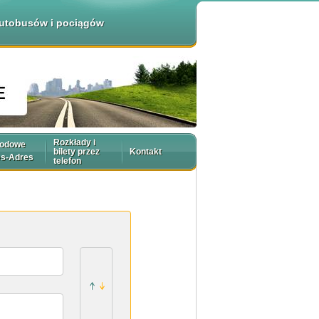
 autobusów i pociągów
Rozkłady i
rodowe
bilety przez
Kontakt
es-Adres
telefon