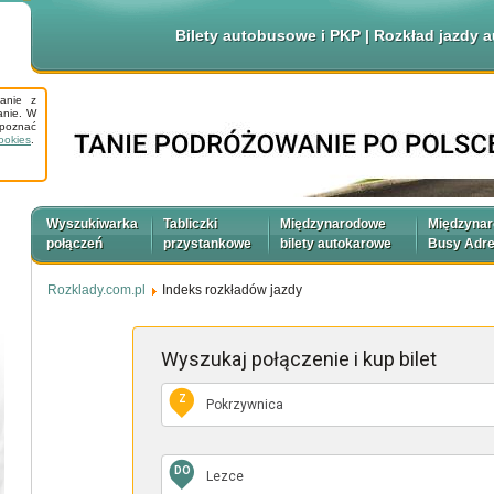
Bilety autobusowe i PKP | Rozkład jazdy
tanie z
anie. W
apoznać
ookies
.
Wyszukiwarka
Tabliczki
Międzynarodowe
Międzyna
połączeń
przystankowe
bilety autokarowe
Busy Adr
Rozklady.com.pl
Indeks rozkładów jazdy
Wyszukaj połączenie
i kup bilet
Z
DO