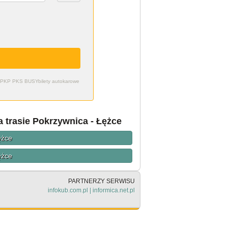
zdy PKP PKS BUSY
bilety autokarowe
 trasie Pokrzywnica - Łężce
ężce
ężce
PARTNERZY SERWISU
infokub.com.pl
|
informica.net.pl