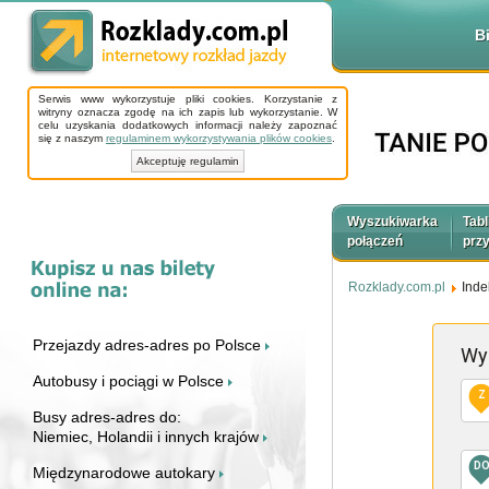
B
Serwis www wykorzystuje pliki cookies. Korzystanie z
witryny oznacza zgodę na ich zapis lub wykorzystanie. W
celu uzyskania dodatkowych informacji należy zapoznać
się z naszym
regulaminem wykorzystywania plików cookies
.
Akceptuję regulamin
Wyszukiwarka
Tabl
połączeń
prz
Rozklady.com.pl
Inde
Przejazdy adres-adres po Polsce
Wy
Autobusy i pociągi w Polsce
Z
Busy adres-adres do:
Niemiec, Holandii i innych krajów
D
Międzynarodowe autokary