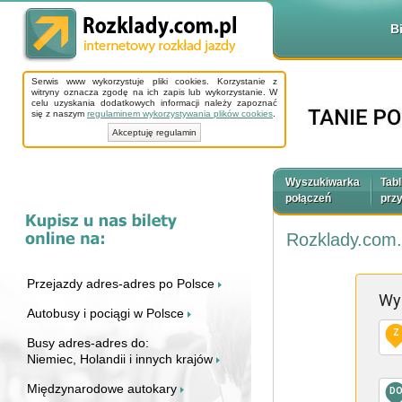
B
Serwis www wykorzystuje pliki cookies. Korzystanie z
witryny oznacza zgodę na ich zapis lub wykorzystanie. W
celu uzyskania dodatkowych informacji należy zapoznać
się z naszym
regulaminem wykorzystywania plików cookies
.
Akceptuję regulamin
Wyszukiwarka
Tabl
połączeń
prz
Rozklady.com.
Przejazdy adres-adres po Polsce
Wy
Autobusy i pociągi w Polsce
Z
Busy adres-adres do:
Niemiec, Holandii i innych krajów
Międzynarodowe autokary
D