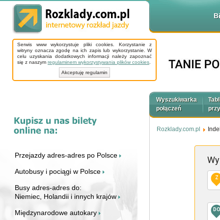
B
Serwis www wykorzystuje pliki cookies. Korzystanie z
witryny oznacza zgodę na ich zapis lub wykorzystanie. W
celu uzyskania dodatkowych informacji należy zapoznać
się z naszym
regulaminem wykorzystywania plików cookies
.
Akceptuję regulamin
Wyszukiwarka
Tabl
połączeń
prz
Rozklady.com.pl
Inde
Przejazdy adres-adres po Polsce
Wy
Autobusy i pociągi w Polsce
Z
Busy adres-adres do:
Niemiec, Holandii i innych krajów
D
Międzynarodowe autokary