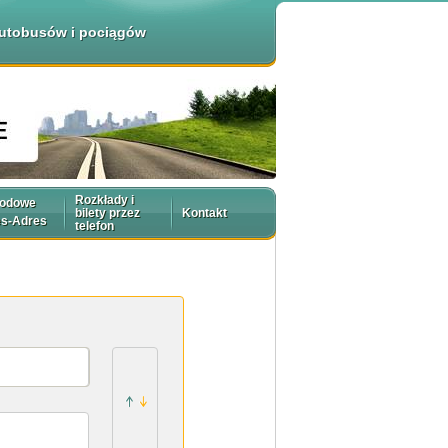
 autobusów i pociągów
Rozkłady i
rodowe
bilety przez
Kontakt
es-Adres
telefon