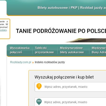
Bilety autobusowe i PKP | Rozkład jazdy
tanie z
anie. W
apoznać
ookies
.
Wyszukiwarka
Tabliczki
Międzynarodowe
Międzyna
połączeń
przystankowe
bilety autokarowe
Busy Adr
Rozklady.com.pl
Indeks rozkładów jazdy
Wyszukaj połączenie
i kup bilet
Z
DO