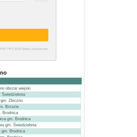
zdy PKP PKS BUSY
bilety autokarowe
zno
no obszar wiejski
. Świedziebnia
 gm. Zbiczno
m. Brzozie
. Brodnica
nica gm. Brodnica
nia gm. Świedziebnia
a gm. Brodnica