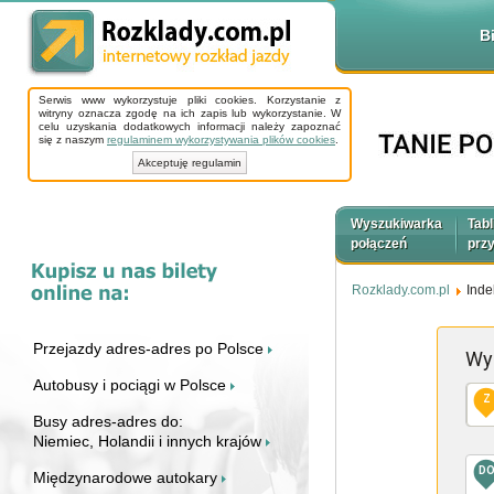
B
Serwis www wykorzystuje pliki cookies. Korzystanie z
witryny oznacza zgodę na ich zapis lub wykorzystanie. W
celu uzyskania dodatkowych informacji należy zapoznać
się z naszym
regulaminem wykorzystywania plików cookies
.
Akceptuję regulamin
Wyszukiwarka
Tabl
połączeń
prz
Rozklady.com.pl
Inde
Przejazdy adres-adres po Polsce
Wy
Autobusy i pociągi w Polsce
Z
Busy adres-adres do:
Niemiec, Holandii i innych krajów
D
Międzynarodowe autokary