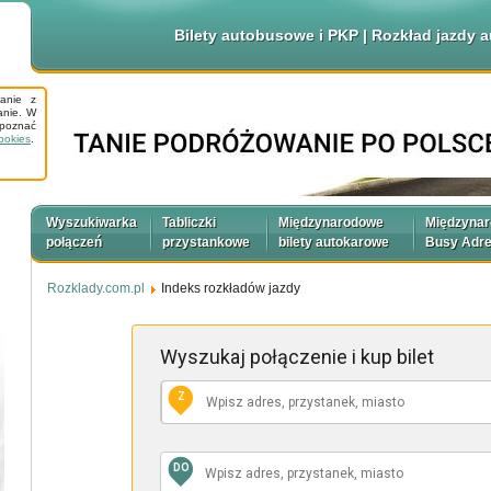
Bilety autobusowe i PKP | Rozkład jazdy
tanie z
anie. W
apoznać
ookies
.
Wyszukiwarka
Tabliczki
Międzynarodowe
Międzyna
połączeń
przystankowe
bilety autokarowe
Busy Adr
Rozklady.com.pl
Indeks rozkładów jazdy
Wyszukaj połączenie
i kup bilet
Z
DO