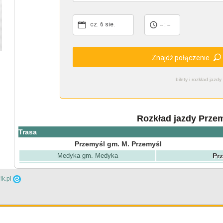
cz. 6 sie.
-- : --
Znajdź połączenie
bilety i rozkład ja
Rozkład jazdy Prze
Trasa
Przemyśl gm. M. Przemyśl
Medyka gm. Medyka
Pr
ik.pl