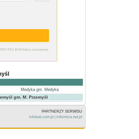
zdy PKP PKS BUSY
bilety autokarowe
myśl
Medyka gm. Medyka
zemyśl gm. M. Przemyśl
PARTNERZY SERWISU
infokub.com.pl
|
informica.net.pl