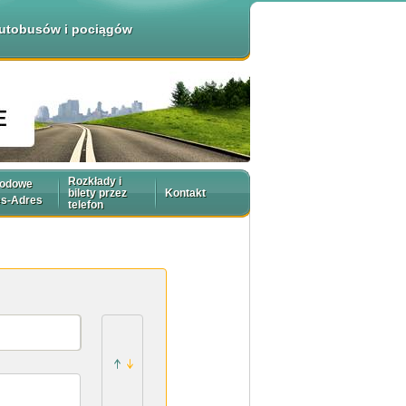
 autobusów i pociągów
Rozkłady i
rodowe
bilety przez
Kontakt
es-Adres
telefon