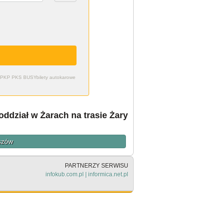
zdy PKP PKS BUSY
bilety autokarowe
oddział w Żarach na trasie Żary
oszów
PARTNERZY SERWISU
infokub.com.pl
|
informica.net.pl