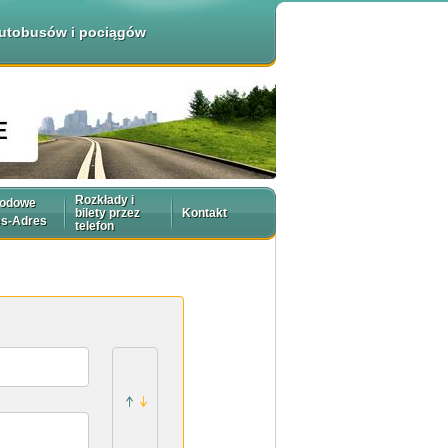
 autobusów i pociągów
Rozkłady i
rodowe
bilety przez
Kontakt
es-Adres
telefon