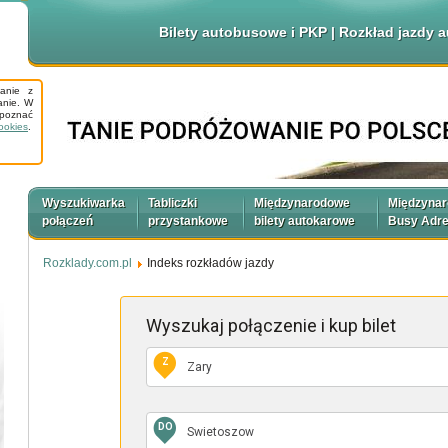
Bilety autobusowe i PKP | Rozkład jazdy
tanie z
anie. W
apoznać
ookies
.
Wyszukiwarka
Tabliczki
Międzynarodowe
Międzyna
połączeń
przystankowe
bilety autokarowe
Busy Adr
Rozklady.com.pl
Indeks rozkładów jazdy
Wyszukaj połączenie
i kup bilet
Z
DO