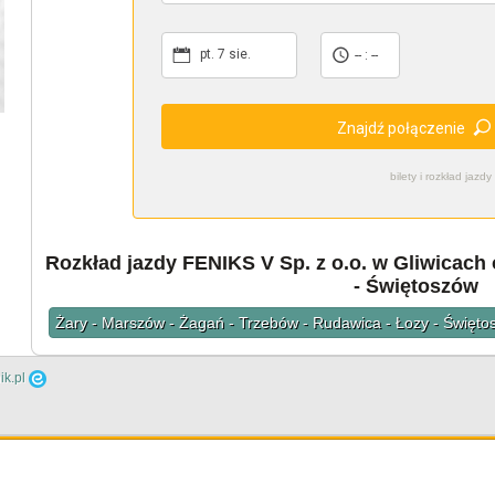
pt. 7 sie.
-- : --
Znajdź połączenie
bilety i rozkład ja
Rozkład jazdy FENIKS V Sp. z o.o. w Gliwicach 
- Świętoszów
Żary - Marszów - Żagań - Trzebów - Rudawica - Łozy - Święt
ik.pl