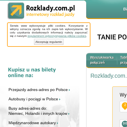
B
Serwis www wykorzystuje pliki cookies. Korzystanie z
witryny oznacza zgodę na ich zapis lub wykorzystanie. W
celu uzyskania dodatkowych informacji należy zapoznać
się z naszym
regulaminem wykorzystywania plików cookies
.
Akceptuję regulamin
Wyszukiwarka
Tabl
połączeń
prz
Rozklady.com.
Przejazdy adres-adres po Polsce
Wy
Autobusy i pociągi w Polsce
Z
Busy adres-adres do:
Niemiec, Holandii i innych krajów
Międzynarodowe autokary
D