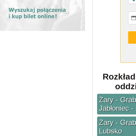
Rozkład
oddzi
Żary - Grab
Jabłoniec -
Żary - Grab
Lubsko