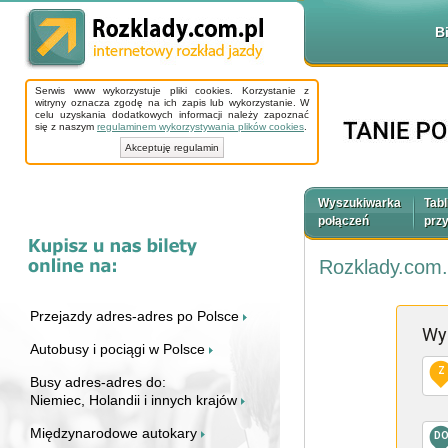
B
Serwis www wykorzystuje pliki cookies. Korzystanie z
witryny oznacza zgodę na ich zapis lub wykorzystanie. W
celu uzyskania dodatkowych informacji należy zapoznać
się z naszym
regulaminem wykorzystywania plików cookies
.
Akceptuję regulamin
Wyszukiwarka
Tabl
połączeń
prz
Rozklady.com.
Przejazdy adres-adres po Polsce
Wy
Autobusy i pociągi w Polsce
Z
Busy adres-adres do:
Niemiec, Holandii i innych krajów
Międzynarodowe autokary
D