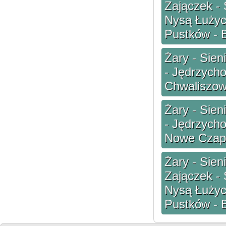
Zajączek - 
Nysą Łużyck
Pustków - 
Żary - Sien
- Jędrzycho
Chwaliszow
Żary - Sien
- Jędrzycho
Nowe Czapl
Żary - Sien
Zajączek - 
Nysą Łużyck
Pustków - 