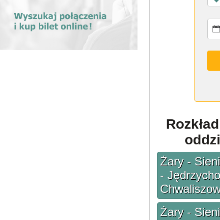
Rozkład
oddzi
Żary - Sien
- Jędrzycho
Chwaliszow
Żary - Sien