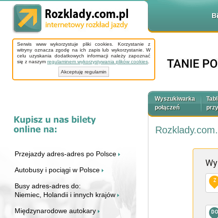
B
Serwis www wykorzystuje pliki cookies. Korzystanie z
witryny oznacza zgodę na ich zapis lub wykorzystanie. W
celu uzyskania dodatkowych informacji należy zapoznać
się z naszym
regulaminem wykorzystywania plików cookies
.
Akceptuję regulamin
Wyszukiwarka
Tabl
połączeń
prz
Rozklady.com.
Przejazdy adres-adres po Polsce
Wy
Autobusy i pociągi w Polsce
Z
Busy adres-adres do:
Niemiec, Holandii i innych krajów
Międzynarodowe autokary
D