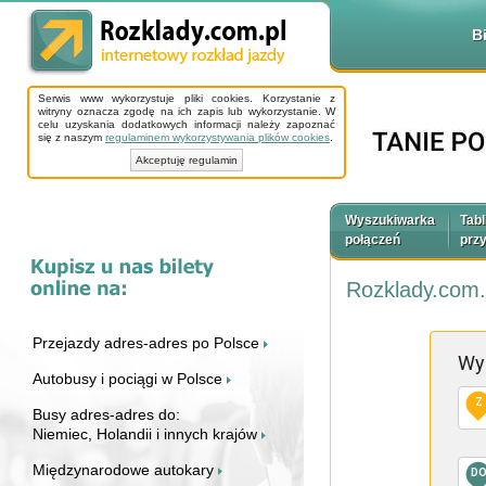
B
Serwis www wykorzystuje pliki cookies. Korzystanie z
witryny oznacza zgodę na ich zapis lub wykorzystanie. W
celu uzyskania dodatkowych informacji należy zapoznać
się z naszym
regulaminem wykorzystywania plików cookies
.
Akceptuję regulamin
Wyszukiwarka
Tabl
połączeń
prz
Rozklady.com.
Przejazdy adres-adres po Polsce
Wy
Autobusy i pociągi w Polsce
Z
Busy adres-adres do:
Niemiec, Holandii i innych krajów
Międzynarodowe autokary
D