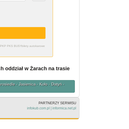
zdy PKP PKS BUSY
bilety autokarowe
h oddział w Żarach na trasie
osiedle - Jasienica - Koło - Datyń -
PARTNERZY SERWISU
infokub.com.pl
|
informica.net.pl