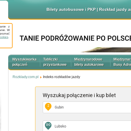
Bilety autobusowe i PKP | Rozkład jazdy
tanie z
anie. W
apoznać
ookies
.
Wyszukiwarka
Tabliczki
Międzynarodowe
Międzyna
połączeń
przystankowe
bilety autokarowe
Busy Adr
Rozklady.com.pl
Indeks rozkładów jazdy
Wyszukaj połączenie
i kup bilet
Z
DO