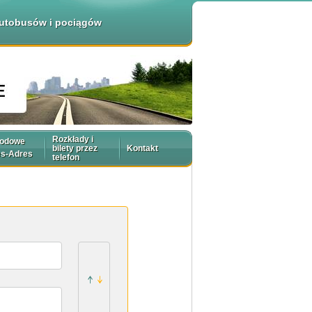
 autobusów i pociągów
Rozkłady i
rodowe
bilety przez
Kontakt
es-Adres
telefon