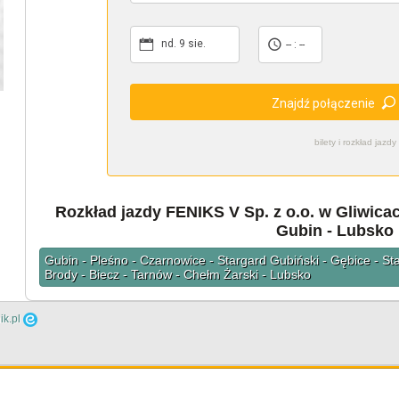
nd. 9 sie.
-- : --
Znajdź połączenie
bilety i rozkład ja
Rozkład jazdy FENIKS V Sp. z o.o. w Gliwicac
Gubin - Lubsko
Gubin - Pleśno - Czarnowice - Stargard Gubiński - Gębice - Star
Brody - Biecz - Tarnów - Chełm Żarski - Lubsko
ik.pl