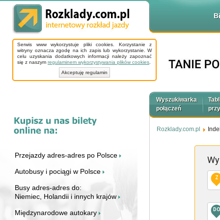
B
Serwis www wykorzystuje pliki cookies. Korzystanie z
witryny oznacza zgodę na ich zapis lub wykorzystanie. W
celu uzyskania dodatkowych informacji należy zapoznać
się z naszym
regulaminem wykorzystywania plików cookies
.
Akceptuję regulamin
Wyszukiwarka
Tabl
połączeń
prz
Rozklady.com.pl
Inde
Przejazdy adres-adres po Polsce
Wy
Autobusy i pociągi w Polsce
Z
Busy adres-adres do:
Niemiec, Holandii i innych krajów
D
Międzynarodowe autokary