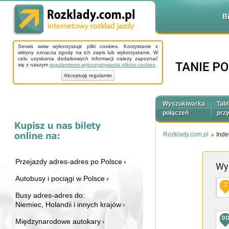
B
Serwis www wykorzystuje pliki cookies. Korzystanie z
witryny oznacza zgodę na ich zapis lub wykorzystanie. W
celu uzyskania dodatkowych informacji należy zapoznać
się z naszym
regulaminem wykorzystywania plików cookies
.
Akceptuję regulamin
Wyszukiwarka
Tabl
połączeń
prz
Rozklady.com.pl
Inde
Przejazdy adres-adres po Polsce
Wy
Autobusy i pociągi w Polsce
Z
Busy adres-adres do:
Niemiec, Holandii i innych krajów
D
Międzynarodowe autokary