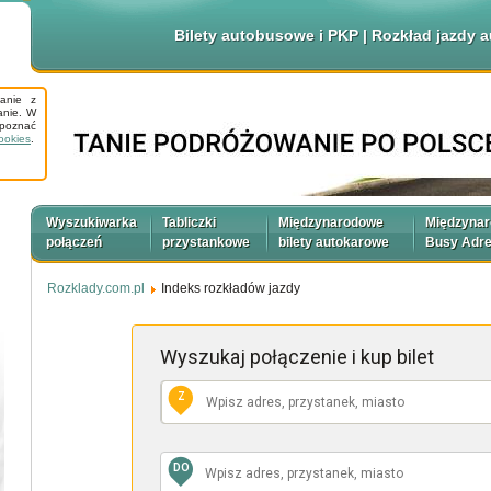
Bilety autobusowe i PKP | Rozkład jazdy
tanie z
anie. W
apoznać
ookies
.
Wyszukiwarka
Tabliczki
Międzynarodowe
Międzyna
połączeń
przystankowe
bilety autokarowe
Busy Adr
Rozklady.com.pl
Indeks rozkładów jazdy
Wyszukaj połączenie
i kup bilet
Z
DO