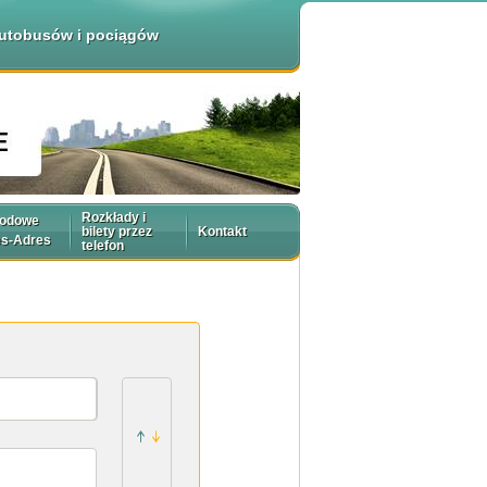
 autobusów i pociągów
Rozkłady i
rodowe
bilety przez
Kontakt
es-Adres
telefon