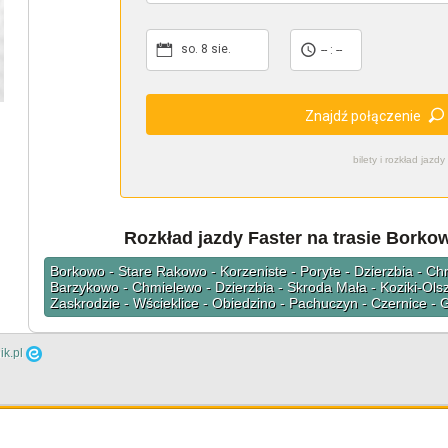
so. 8 sie.
-- : --
Znajdź połączenie
bilety i rozkład ja
Rozkład jazdy Faster na trasie Borko
Borkowo - Stare Rakowo - Korzeniste - Poryte - Dzierzbia - Ch
Barzykowo - Chmielewo - Dzierzbia - Skroda Mała - Koziki-Olsz
Zaskrodzie - Wścieklice - Obiedzino - Pachuczyn - Czernice
ik.pl