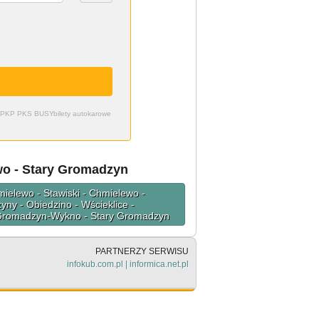
zdy PKP PKS BUSY
bilety autokarowe
wo - Stary Gromadzyn
mielewo - Stawiski - Chmielewo -
yny - Obiedzino - Wścieklice -
 - Gromadzyn-Wykno - Stary Gromadzyn
PARTNERZY SERWISU
infokub.com.pl
|
informica.net.pl