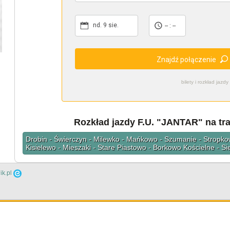
nd. 9 sie.
-- : --
Znajdź połączenie
bilety i rozkład ja
Rozkład jazdy F.U. "JANTAR" na tra
Drobin - Świerczyn - Milewko - Mańkowo - Szumanie - Stropko
Kisielewo - Mieszaki - Stare Piastowo - Borkowo Kościelne - Si
ik.pl