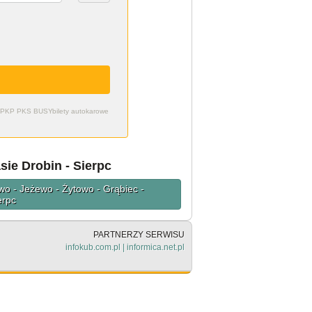
zdy PKP PKS BUSY
bilety autokarowe
sie Drobin - Sierpc
wo - Jeżewo - Żytowo - Grąbiec -
erpc
PARTNERZY SERWISU
infokub.com.pl
|
informica.net.pl