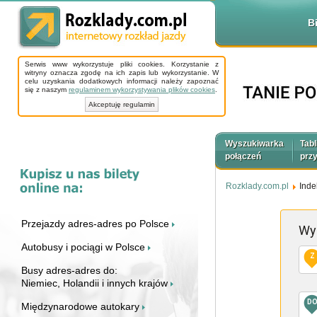
B
Serwis www wykorzystuje pliki cookies. Korzystanie z
witryny oznacza zgodę na ich zapis lub wykorzystanie. W
celu uzyskania dodatkowych informacji należy zapoznać
się z naszym
regulaminem wykorzystywania plików cookies
.
Akceptuję regulamin
Wyszukiwarka
Tabl
połączeń
prz
Rozklady.com.pl
Inde
Przejazdy adres-adres po Polsce
Wy
Autobusy i pociągi w Polsce
Z
Busy adres-adres do:
Niemiec, Holandii i innych krajów
D
Międzynarodowe autokary